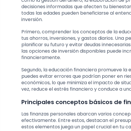
como la gestión del dinero, la elaboración de pr
decisiones informadas que afecten tu bienest
todas las edades pueden beneficiarse al enten
inversión.
Primero, comprender los conceptos de la educa
tus ahorros, inversiones, y gastos diarios. Una
planificar su futuro y evitar deudas innecesar
las opciones de inversión disponibles puede in
financieramente.
Segundo, la educación financiera promueve la e
puedes evitar errores que podrían poner en rie
económicos, lo que minimiza el impacto de situ
vez, reduce el estrés financiero y conduce a una
Principales conceptos básicos de fi
Las finanzas personales abarcan varios concep
efectivamente. Entre estos, destacan el presupue
estos elementos juega un papel crucial en tu c