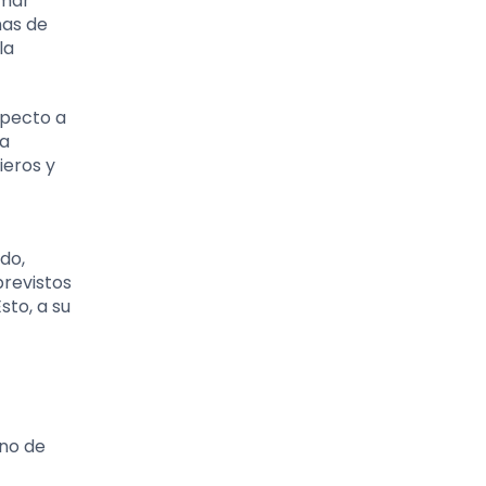
omar
nas de
la
specto a
ra
ieros y
do,
previstos
sto, a su
uno de