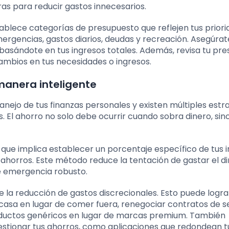
as para reducir gastos innecesarios.
tablece categorías de presupuesto que reflejen tus prior
mergencias, gastos diarios, deudas y recreación. Asegúrat
 basándote en tus ingresos totales. Además, revisa tu pr
mbios en tus necesidades o ingresos.
manera inteligente
nejo de tus finanzas personales y existen múltiples estr
 El ahorro no solo debe ocurrir cuando sobra dinero, sin
 que implica establecer un porcentaje específico de tus 
horros. Este método reduce la tentación de gastar el d
e emergencia robusto.
de la reducción de gastos discrecionales. Esto puede logr
asa en lugar de comer fuera, renegociar contratos de se
oductos genéricos en lugar de marcas premium. También
gestionar tus ahorros, como aplicaciones que redondean t