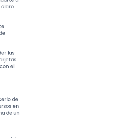
 claro.
te
 de
der las
tarjetas
con el
cerlo de
ursos en
una de un
s