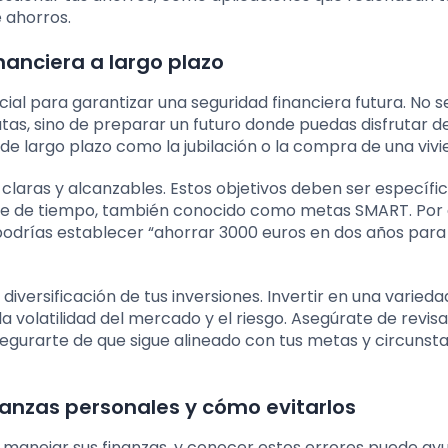
 ahorros.
inanciera a largo plazo
ncial para garantizar una seguridad financiera futura. No s
as, sino de preparar un futuro donde puedas disfrutar d
 de largo plazo como la jubilación o la compra de una vivi
claras y alcanzables. Estos objetivos deben ser específic
mite de tiempo, también conocido como metas SMART. Por
 podrías establecer “ahorrar 3000 euros en dos años para 
 diversificación de tus inversiones. Invertir en una varieda
 volatilidad del mercado y el riesgo. Asegúrate de revisa
segurarte de que sigue alineado con tus metas y circunst
nanzas personales y cómo evitarlos
anejar sus finanzas, y conocer estos errores puede ay