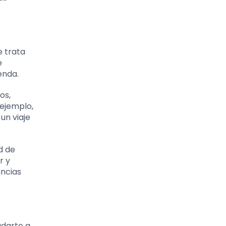
e trata
e
enda.
os,
 ejemplo,
un viaje
d de
r y
ancias
udarte a