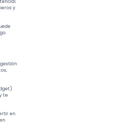
tencial.
ieros y
puede
go.
 gestión
os,
udget)
y te
rtir en
yen