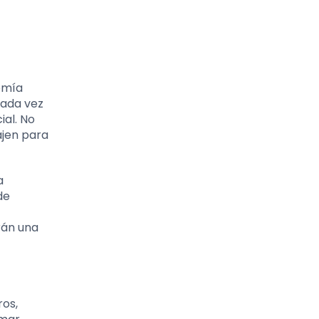
omía
cada vez
ial. No
ajen para
a
de
rán una
ros,