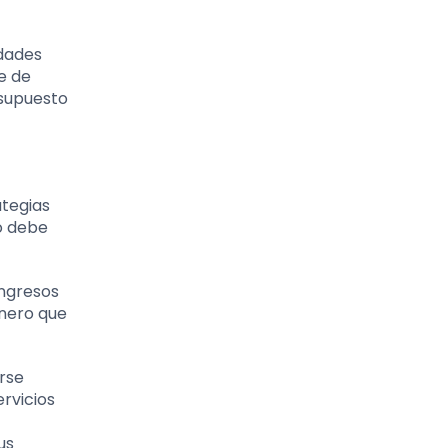
idades
e de
esupuesto
ategias
o debe
ingresos
inero que
arse
rvicios
us