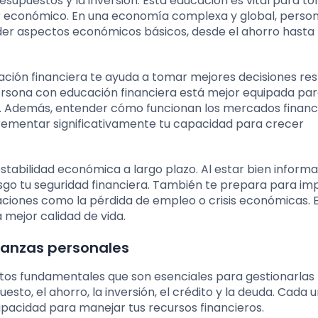
esupuestos y la inversión. Esta educación es vital para t
ar económico. En una economía complexa y global, perso
der aspectos económicos básicos, desde el ahorro hasta 
ción financiera te ayuda a tomar mejores decisiones re
 persona con educación financiera está mejor equipada pa
ias. Además, entender cómo funcionan los mercados financ
crementar significativamente tu capacidad para crecer
stabilidad económica a largo plazo. Al estar bien informa
sgo tu seguridad financiera. También te prepara para im
aciones como la pérdida de empleo o crisis económicas. E
 mejor calidad de vida.
nanzas personales
tos fundamentales que son esenciales para gestionarlas
sto, el ahorro, la inversión, el crédito y la deuda. Cada 
apacidad para manejar tus recursos financieros.