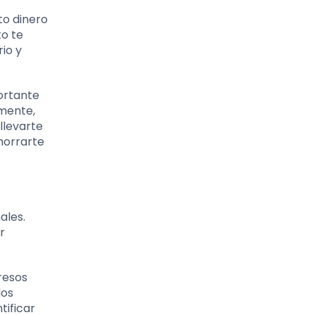
to dinero
to te
rio y
ortante
lmente,
llevarte
horrarte
ales.
r
resos
los
tificar