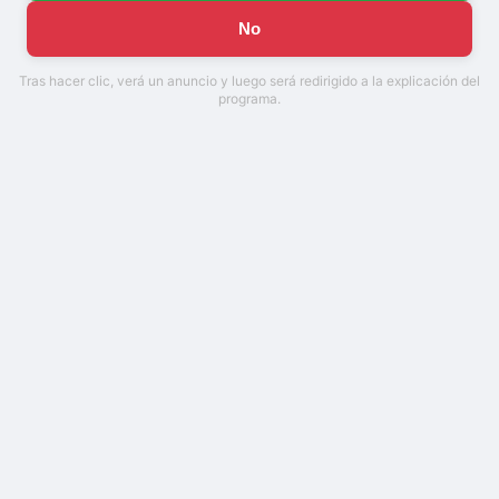
No
Tras hacer clic, verá un anuncio y luego será redirigido a la explicación del
programa.