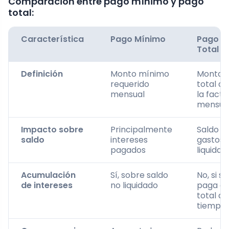
Comparación entre pago mínimo y pago
total:
Característica
Pago Mínimo
Pago
Total
Definición
Monto mínimo
Monto
requerido
total de
mensual
la factu
mensua
Impacto sobre
Principalmente
Saldo y
saldo
intereses
gastos
pagados
liquidad
Acumulación
Sí, sobre saldo
No, si se
de intereses
no liquidado
paga el
total a
tiempo