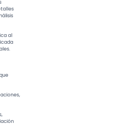
s
talles
álisis
ica al
ficada
ales.
 que
aciones,
,
iación