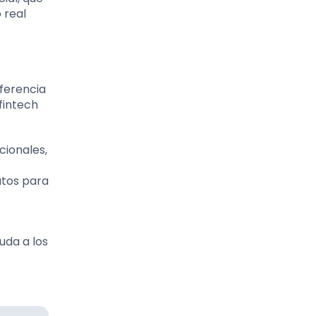
 real
iferencia
fintech
cionales,
atos para
uda a los