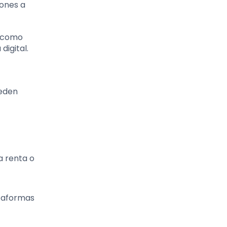
iones a
s como
digital.
ueden
a renta o
ataformas