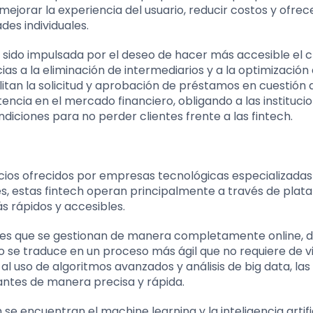
mejorar la experiencia del usuario, reducir costos y ofrec
es individuales.
a sido impulsada por el deseo de hacer más accesible el c
ias a la eliminación de intermediarios y a la optimización
itan la solicitud y aprobación de préstamos en cuestión 
ncia en el mercado financiero, obligando a las instituci
diciones para no perder clientes frente a las fintech.
cios ofrecidos por empresas tecnológicas especializadas
les, estas fintech operan principalmente a través de pla
ás rápidos y accesibles.
s es que se gestionan de manera completamente online, d
o se traduce en un proceso más ágil que no requiere de vi
al uso de algoritmos avanzados y análisis de big data, las
itantes de manera precisa y rápida.
se encuentran el machine learning y la inteligencia artific