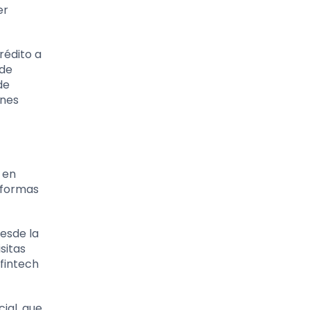
er
rédito a
 de
de
ones
 en
taformas
esde la
sitas
 fintech
ial, que