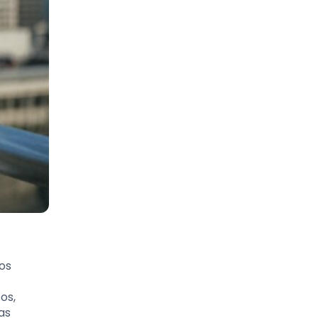
mos
os,
as