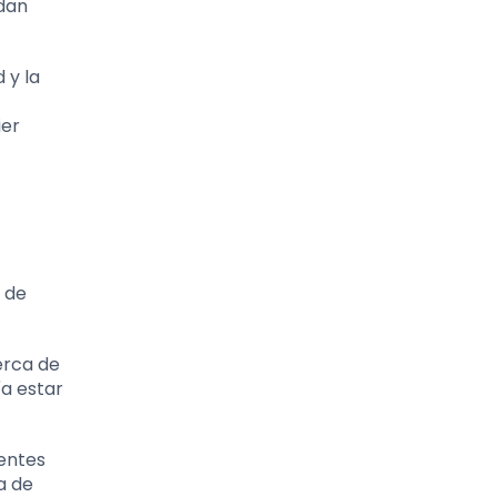
edan
 y la
ier
o de
erca de
a estar
entes
a de