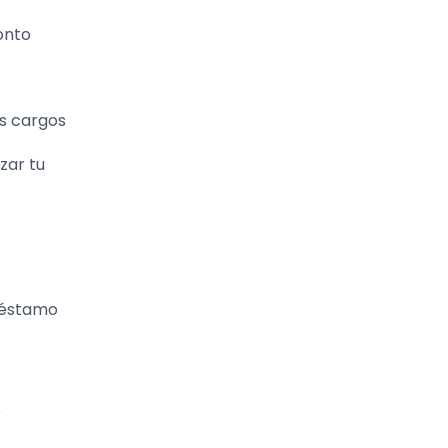
onto
s cargos
zar tu
préstamo
e