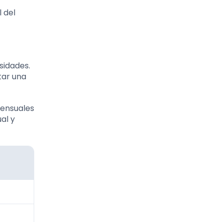
 del
sidades.
tar una
mensuales
al y