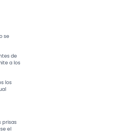
o se
ntes de
ite a los
s los
ual
 prisas
se el