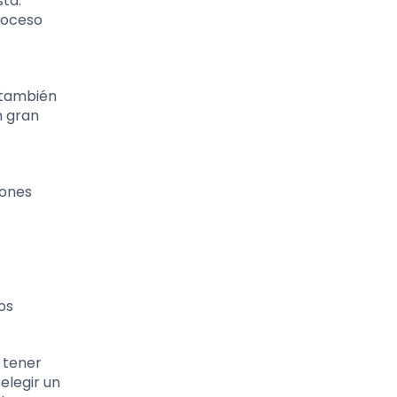
sta.
roceso
o también
n gran
iones
os
 tener
elegir un