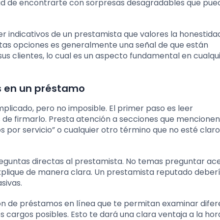
idad de encontrarte con sorpresas desagradables que pu
 indicativos de un prestamista que valores la honestidad
estas opciones es generalmente una señal de que están
us clientes, lo cual es un aspecto fundamental en cualqu
s en un préstamo
mplicado, pero no imposible. El primer paso es leer
de firmarlo. Presta atención a secciones que mencionen
 por servicio” o cualquier otro término que no esté clar
eguntas directas al prestamista. No temas preguntar ac
xplique de manera clara. Un prestamista reputado deberí
sivas.
ón de préstamos en línea que te permitan examinar difer
s cargos posibles. Esto te dará una clara ventaja a la hor