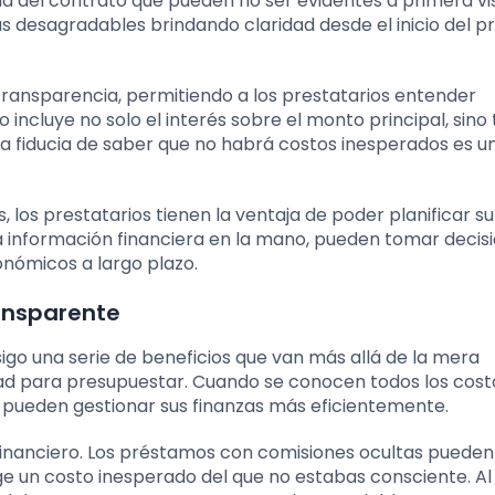
ña del contrato que pueden no ser evidentes a primera vi
 desagradables brindando claridad desde el inicio del p
transparencia, permitiendo a los prestatarios entender
incluye no solo el interés sobre el monto principal, sin
La fiducia de saber que no habrá costos inesperados es u
 los prestatarios tienen la ventaja de poder planificar su
 información financiera en la mano, pueden tomar decis
onómicos a largo plazo.
ransparente
go una serie de beneficios que van más allá de la mera
ilidad para presupuestar. Cuando se conocen todos los cost
os pueden gestionar sus finanzas más eficientemente.
o financiero. Los préstamos con comisiones ocultas pueden
ge un costo inesperado del que no estabas consciente. Al 