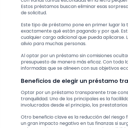
con varias tarifas escondidas en la letra peque
Estos préstamos buscan eliminar esas sorpresas
de solicitud.
Este tipo de préstamo pone en primer lugar la 
exactamente qué están pagando y por qué. Esto 
cualquier cargo adicional que pueda aplicarse. 
alivio para muchas personas.
Al optar por un préstamo sin comisiones ocultas,
presupuesto de manera más eficaz. Con toda la
informadas que se alineen con sus objetivos ec
Beneficios de elegir un préstamo t
Optar por un préstamo transparente trae consi
tranquilidad. Uno de los principales es la facil
involucrados desde el principio, los prestatari
Otro beneficio clave es la reducción del riesg
un gran impacto negativo en tus finanzas si sur