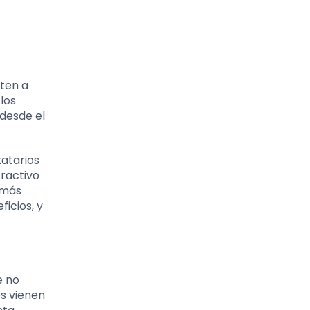
ten a
los
desde el
tatarios
ractivo
 más
icios, y
e no
s vienen