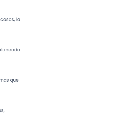
casos, la
 planeado
rmas que
s,