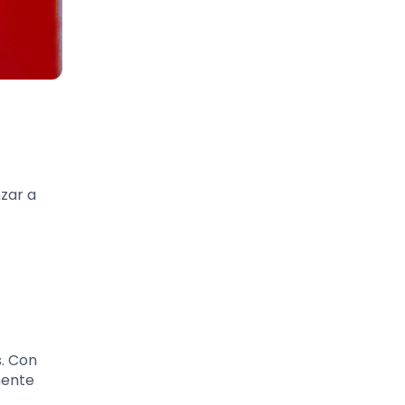
zar a
s. Con
mente