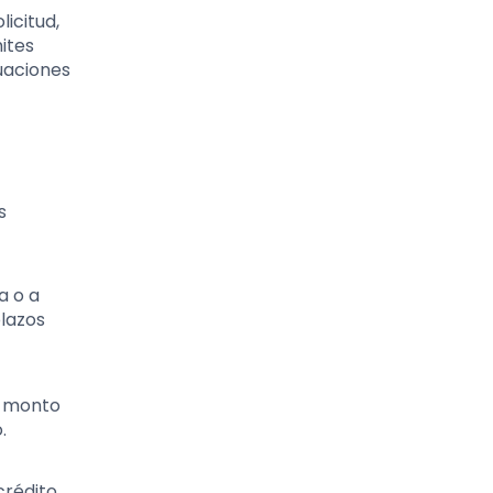
icitud,
ites
uaciones
s
a o a
plazos
n monto
.
rédito,