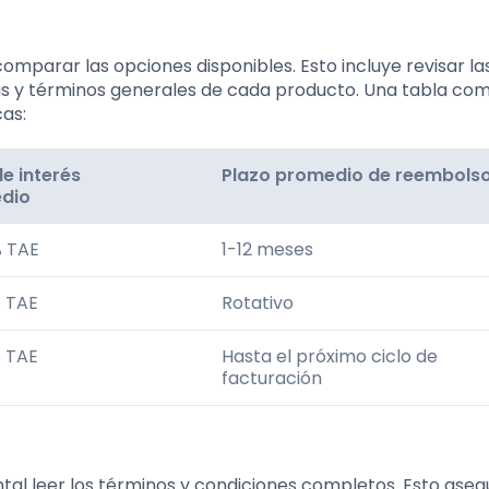
omparar las opciones disponibles. Esto incluye revisar la
das y términos generales de cada producto. Una tabla co
cas:
e interés
Plazo promedio de reembols
dio
% TAE
1-12 meses
 TAE
Rotativo
 TAE
Hasta el próximo ciclo de
facturación
tal leer los términos y condiciones completos. Esto aseg