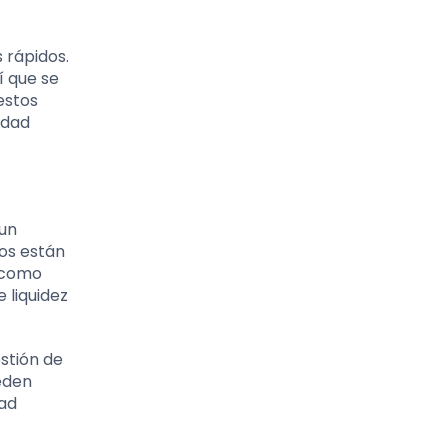
 rápidos.
í que se
estos
idad
 un
tos están
, como
 liquidez
stión de
eden
dad