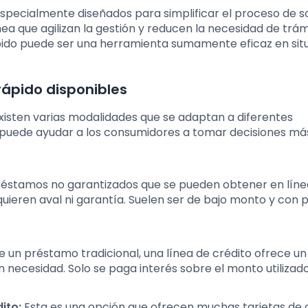
pecialmente diseñados para simplificar el proceso de sol
a que agilizan la gestión y reducen la necesidad de trám
ápido puede ser una herramienta sumamente eficaz en sit
rápido disponibles
isten varias modalidades que se adaptan a diferentes
 puede ayudar a los consumidores a tomar decisiones má
réstamos no garantizados que se pueden obtener en líne
quieren aval ni garantía. Suelen ser de bajo monto y con 
e un préstamo tradicional, una línea de crédito ofrece u
 necesidad. Solo se paga interés sobre el monto utilizado
ito:
Esta es una opción que ofrecen muchas tarjetas de c