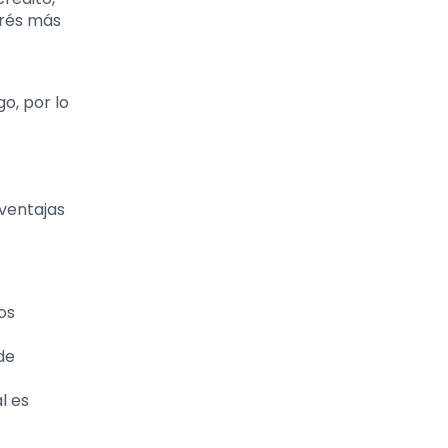
erés más
o, por lo
sventajas
os
de
l es