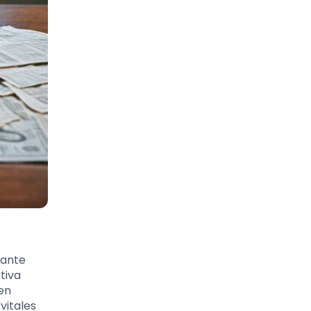
tante
tiva
en
vitales