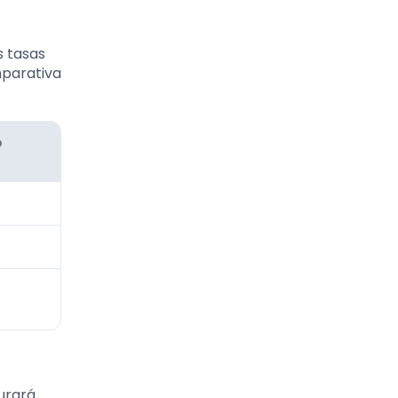
s tasas
mparativa
o
urará