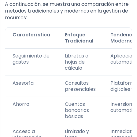
A continuación, se muestra una comparación entre
métodos tradicionales y modernos en la gestión de
recursos:
Característica
Enfoque
Tendencia
Tradicional
Moderna
Seguimiento de
Libretas o
Aplicacion
gastos
hojas de
automatiz
cálculo
Asesoría
Consultas
Plataform
presenciales
digitales y 
Ahorro
Cuentas
Inversione
bancarias
automatiz
básicas
Acceso a
Limitado y
Inmediato 