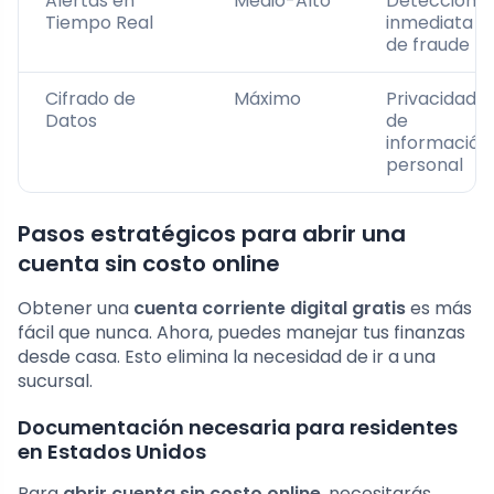
Alertas en
Medio-Alto
Detección
Tiempo Real
inmediata
de fraude
Cifrado de
Máximo
Privacidad
Datos
de
información
personal
Pasos estratégicos para abrir una
cuenta sin costo online
Obtener una
cuenta corriente digital gratis
es más
fácil que nunca. Ahora, puedes manejar tus finanzas
desde casa. Esto elimina la necesidad de ir a una
sucursal.
Documentación necesaria para residentes
en Estados Unidos
Para
abrir cuenta sin costo online
, necesitarás