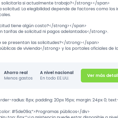
solicitarla si actualmente trabajo?</strong></span>
solicitud. La elegibilidad depende de factores como los 
cales.
icitud tiene algún costo?</strong></span>
in tarifas de solicitud ni pagos adelantados</strong>.
 se presentan las solicitudes?</strong></span>
licas de vivienda</strong> y los portales oficiales de l
Ahorro real
A nivel nacional
Ver más detal
Menos gastos
En todo EE.UU.
rder-radius: 8px; padding: 20px 16px; margin: 24px 0; text-
d; color: #5de09a;”>Programas públicos</div>
gin-top: 6px;”>La asistencia puede estar disponible a nivel