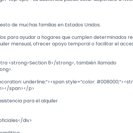
puesto de muchas familias en Estados Unidos.
os para ayudar a hogares que cumplen determinados req
quiler mensual, ofrecer apoyo temporal o facilitar el acce
ntra <strong>Section 8</strong>, también llamado
ong>.
decoration: underline;”><span style=”color: #008000;”><st
an></span></p>
istencia para el alquiler
ficiales</div>
tomática.