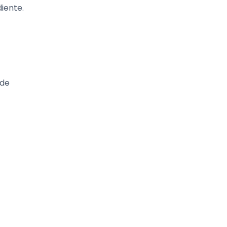
diente.
 de