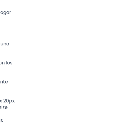
hogar
 una
on los
ante
x 20px;
ize:
as