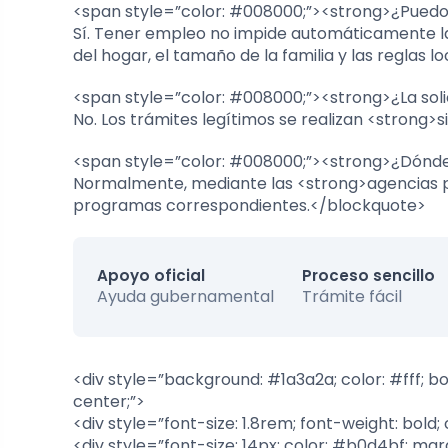
<span style=”color: #008000;”><strong>¿Puedo 
Sí. Tener empleo no impide automáticamente la 
del hogar, el tamaño de la familia y las reglas lo
<span style=”color: #008000;”><strong>¿La sol
No. Los trámites legítimos se realizan <strong>s
<span style=”color: #008000;”><strong>¿Dónde
Normalmente, mediante las <strong>agencias púb
programas correspondientes.</blockquote>
Apoyo oficial
Proceso sencillo
Ayuda gubernamental
Trámite fácil
<div style=”background: #1a3a2a; color: #fff; bo
center;”>
<div style=”font-size: 1.8rem; font-weight: bol
<div style=”font-size: 14px; color: #b0d4bf; mar