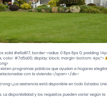
x solid #e6a817; border-radius: 0 8px 8px 0; padding: 14p
x; color: #7d5a00; display: block; margin-bottom: 4px;”>
rong>
>Existen programas públicos que ayudan a hogares elegibl
s relacionadas con la vivienda.</span></div>
rong>¿La asistencia está disponible en todo Estados Uni
 La disponibilidad y los requisitos pueden variar según la