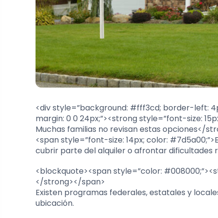
<div style=”background: #fff3cd; border-left: 4p
margin: 0 0 24px;”><strong style=”font-size: 15p
Muchas familias no revisan estas opciones</st
<span style=”font-size: 14px; color: #7d5a00;”
cubrir parte del alquiler o afrontar dificultade
<blockquote><span style=”color: #008000;”><st
</strong></span>
Existen programas federales, estatales y locales.
ubicación.