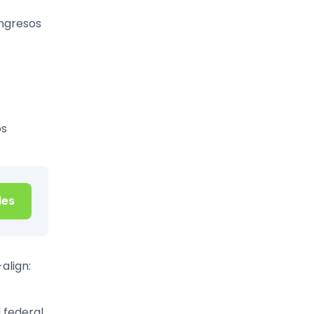
ingresos
os
les
align:
 federal,