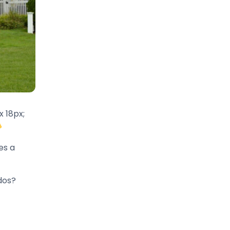
x 18px;
es a
dos?