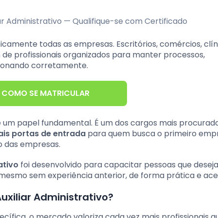
camente todas as empresas. Escritórios, comércios, clín
 de profissionais organizados para manter processos,
cionando corretamente.
 COMO SE MATRICULAR
 um papel fundamental. É um dos cargos mais procurad
ais portas de entrada
para quem busca o primeiro emp
o das empresas.
ativo
foi desenvolvido para capacitar pessoas que dese
o, mesmo sem experiência anterior, de forma prática e aces
uxiliar Administrativo?
ífica, o mercado valoriza cada vez mais profissionais q