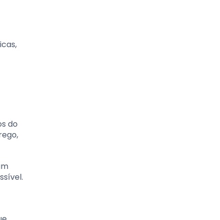
icas,
os do
rego,
jam
sível.
ue