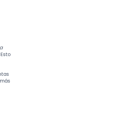
ra
 Esto
ntas
n más