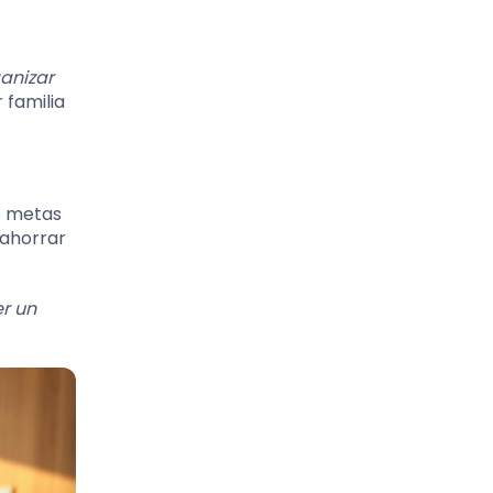
anizar
 familia
re metas
 ahorrar
r un