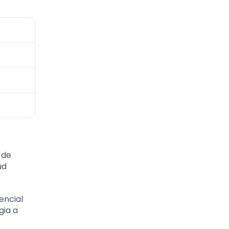
 de
ud
encial
gia a