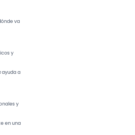
dónde va
sicos y
s
ayuda a
onales y
rte en una