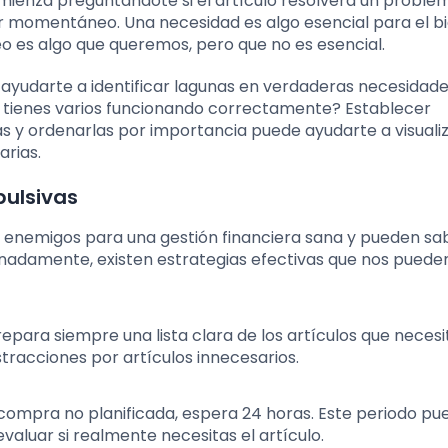
mienza preguntándote si el artículo resolverá un proble
cer momentáneo. Una necesidad es algo esencial para el b
o es algo que queremos, pero que no es esencial.
e ayudarte a identificar lagunas en verdaderas necesidade
a tienes varios funcionando correctamente? Establecer
as y ordenarlas por importancia puede ayudarte a visuali
rias.
pulsivas
 enemigos para una gestión financiera sana y pueden sa
nadamente, existen estrategias efectivas que nos puede
repara siempre una lista clara de los artículos que necesi
tracciones por artículos innecesarios.
a compra no planificada, espera 24 horas. Este periodo pu
aluar si realmente necesitas el artículo.