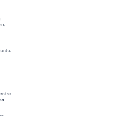
á
ro,
iente.
 entre
cer