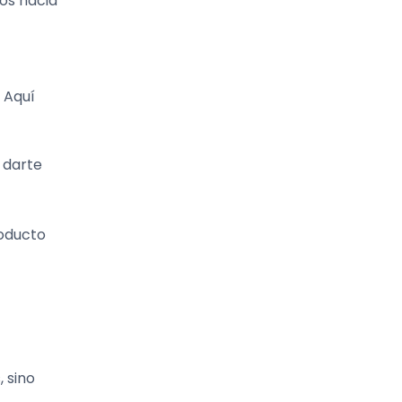
dos hacia
 Aquí
 darte
roducto
, sino