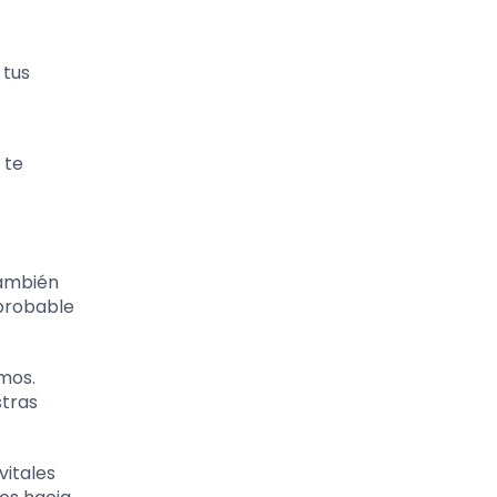
 tus
 te
también
 probable
amos.
stras
vitales