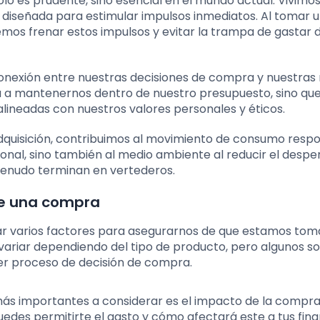
lo es prudente, sino esencial en el mundo actual. Vivimo
 diseñada para estimular impulsos inmediatos. Al tomar 
s frenar estos impulsos y evitar la trampa de gastar d
conexión entre nuestras decisiones de compra y nuestra
da a mantenernos dentro de nuestro presupuesto, sino qu
ineadas con nuestros valores personales y éticos.
quisición, contribuimos al movimiento de consumo respo
onal, sino también al medio ambiente al reducir el desper
enudo terminan en vertederos.
de una compra
erar varios factores para asegurarnos de que estamos to
variar dependiendo del tipo de producto, pero algunos s
er proceso de decisión de compra.
 más importantes a considerar es el impacto de la compr
uedes permitirte el gasto y cómo afectará este a tus fin