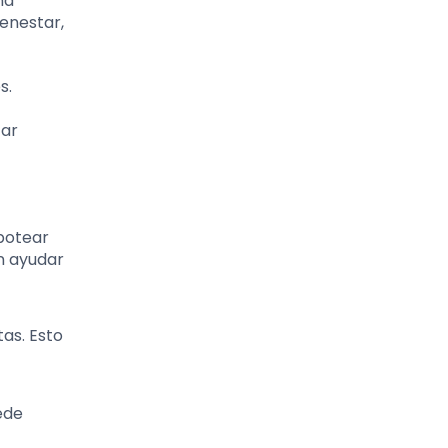
ma
ienestar,
s.
zar
botear
n ayudar
tas. Esto
ede