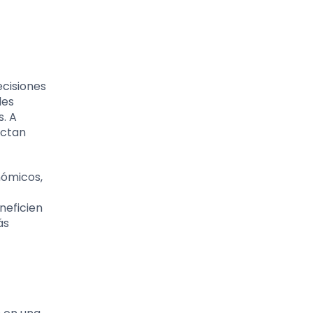
ecisiones
les
s. A
ectan
nómicos,
neficien
ás