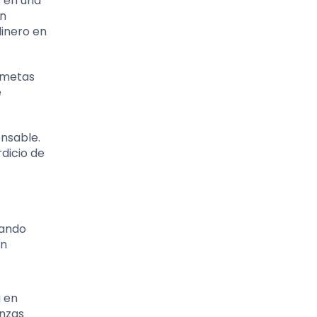
s en una
un
inero en
s metas
e
nsable.
dicio de
mando
on
a en
anzas