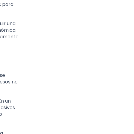
s para
uir una
nómica,
eramente
 se
resos no
En un
pasivos
o
la