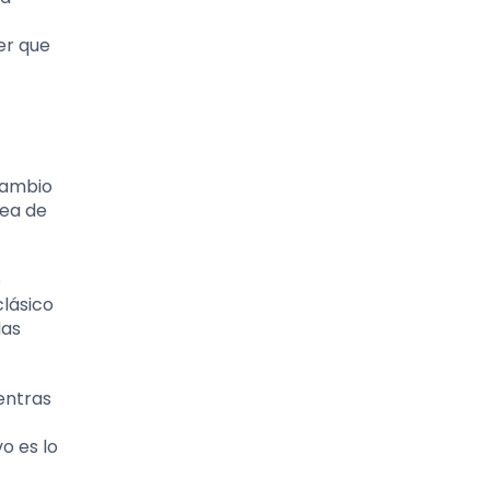
ner que
rcambio
sea de
o
clásico
das
entras
o es lo