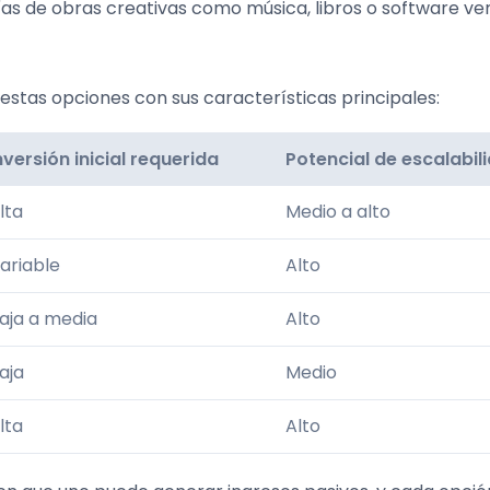
lías de obras creativas como música, libros o software ve
estas opciones con sus características principales:
nversión inicial requerida
Potencial de escalabil
lta
Medio a alto
ariable
Alto
aja a media
Alto
aja
Medio
lta
Alto