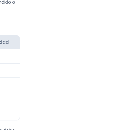
ndido o
idad