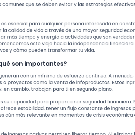
s comunes que se deben evitar y las estrategias efectiva
 es esencial para cualquier persona interesada en constr
ar la calidad de vida a través de una mayor seguridad eco
dicar más tiempo y energía a actividades que son verdad
. Comencemos este viaje hacia la independencia financiera
ivos y cómo pueden transformar tu vida.
 qué son importantes?
se generan con un mínimo de esfuerzo continuo. A menudo,
s o proyectos como la venta de infoproductos. Estos ing
y, en cambio, trabajan para ti en segundo plano.
s su capacidad para proporcionar seguridad financiera. 
frece estabilidad, tener un flujo constante de ingresos 
 es aún más relevante en momentos de crisis económica 
e ingresos pasivos permiten liberar tiempo. Al eliminar 