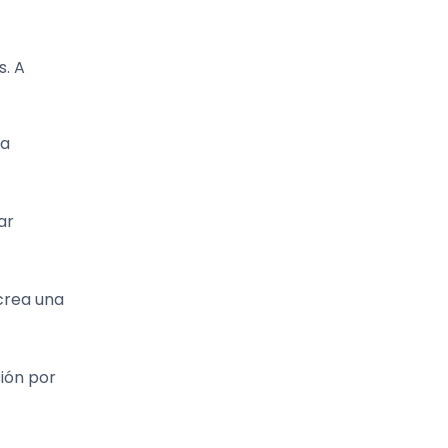
s. A
la
ar
 crea una
sión por