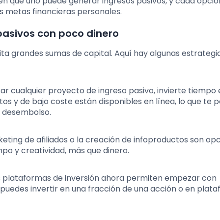
en que uno puede generar ingresos pasivos, y cada opci
as metas financieras personales.
asivos con poco dinero
ta grandes sumas de capital. Aquí hay algunas estrategi
ar cualquier proyecto de ingreso pasivo, invierte tiempo
s y de bajo coste están disponibles en línea, lo que te p
an desembolso.
eting de afiliados o la creación de infoproductos son op
po y creatividad, más que dinero.
s plataformas de inversión ahora permiten empezar con
puedes invertir en una fracción de una acción o en plat