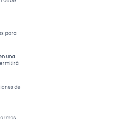
ón debe
as para
 en una
ermitirá
ciones de
aformas