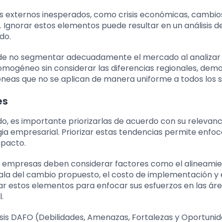
es externos inesperados, como crisis económicas, cambio
. Ignorar estos elementos puede resultar en un análisis d
do.
 de no segmentar adecuadamente el mercado al analizar
mogéneo sin considerar las diferencias regionales, dem
óneas que no se aplican de manera uniforme a todos los 
es
do, es importante priorizarlas de acuerdo con su relevan
tegia empresarial. Priorizar estas tendencias permite enfoc
mpacto.
las empresas deben considerar factores como el alineami
cala del cambio propuesto, el costo de implementación y e
rar estos elementos para enfocar sus esfuerzos en las ár
.
isis DAFO (Debilidades, Amenazas, Fortalezas y Oportuni