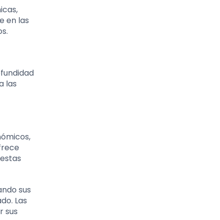
icas,
e en las
os.
ofundidad
a las
nómicos,
ofrece
 estas
ando sus
do. Las
r sus