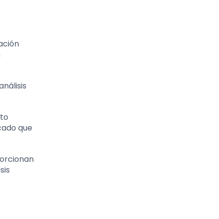
mación
n
análisis
uto
rcado que
porcionan
sis