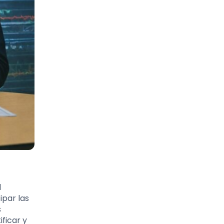
l
par las
s
ficar y