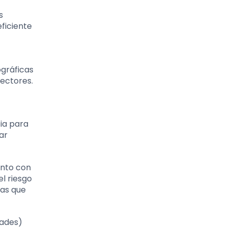
s
eficiente
ográficas
sectores.
cia para
ar
ento con
l riesgo
eas que
dades)