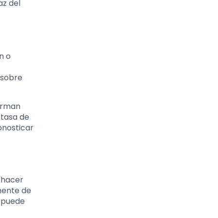
az del
n o
 sobre
forman
 tasa de
onosticar
 hacer
amente de
e puede