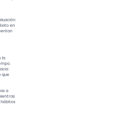
aluación
éxito en
sentan
 la
iempo.
hacia
o que
as a
mientras
 hábitos