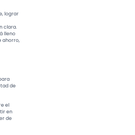
, lograr
 clara.
á lleno
e ahorro,
para
rtad de
e el
tir en
er de