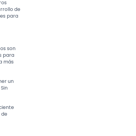
ros
rrollo de
ves para
tos son
os para
va más
ner un
 Sin
iciente
d de