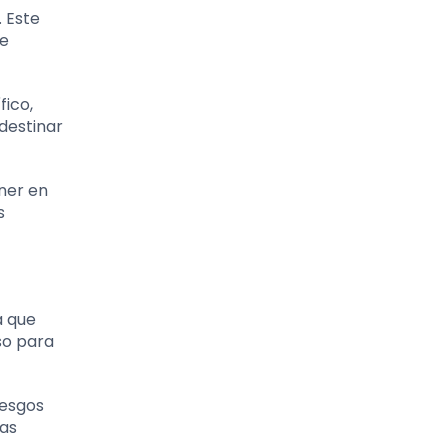
 Este
de
fico,
destinar
ner en
s
a que
so para
iesgos
pas