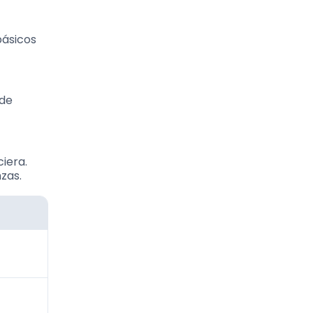
básicos
 de
ciera.
nzas.