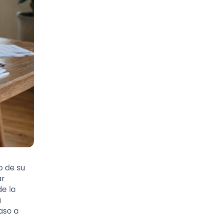
o de su
ar
de la
a
aso a