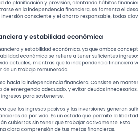
de planificación y previsión, alentando hábitos financie
trarse en la independencia financiera, se fomenta el desa
 inversión consciente y el ahorro responsable, todas cla
nanciera y estabilidad económica
financiera y estabilidad económica, ya que ambos concep
tabilidad económica se refiere a tener suficientes ingres
vida actuales, mientras que la independencia financiera 
der de un trabajo remunerado.
aso hacia la independencia financiera. Consiste en mante
ndo de emergencia adecuado, y evitar deudas innecesarias.
ingresos para sostenerse.
ica que los ingresos pasivos y las inversiones generan suf
nancieras de por vida. Es un estado que permite la liberta
tán cubiertas sin tener que trabajar activamente. Esta
na clara comprensión de tus metas financieras.