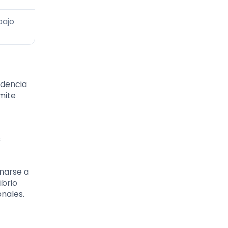
bajo
ndencia
mite
s
narse a
ibrio
onales.