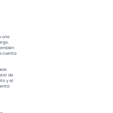
s una
argo,
 también
la cuenta
reas
utar de
to y el
uenta