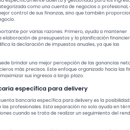
ia específicamente abierta y gestionada para los ingres
categorizada como una cuenta de negocios o profesional,
mejor control de sus finanzas, sino que también proporci
egocio.
portante por varias razones. Primero, ayuda a mantener
la elaboración de presupuestos y la planificación financier
fica la declaración de impuestos anuales, ya que las
puede brindar una mejor percepción de las ganancias net
ncieros más precisos. Este enfoque organizado hacia las f
 maximizar sus ingresos a largo plazo.
aria específica para delivery
uenta bancaria específica para delivery es la posibilidad
las profesionales. Esta separación no solo ayuda en tér
iones cuando se trata de realizar un seguimiento del ren