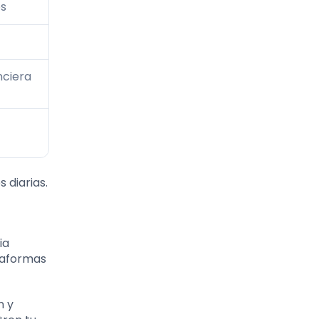
os
nciera
 diarias.
ia
ataformas
n y