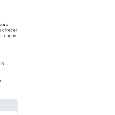
para
n ofrecer
es pagos
in
.