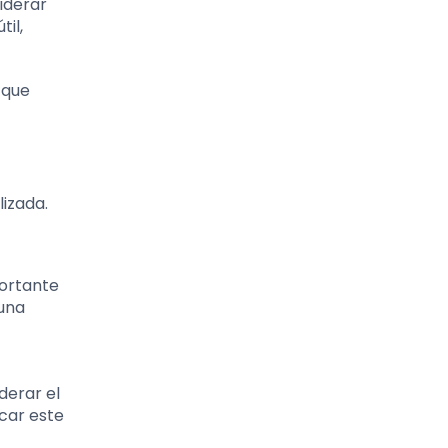
iderar
il,
 que
izada.
portante
 una
derar el
icar este