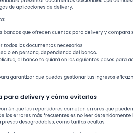
endable presentar documentos adicionales que demuest
os de aplicaciones de delivery.
ta:
 los bancos que ofrecen cuentas para delivery y compara 
er todos los documentos necesarios.
ínea o en persona, dependiendo del banco.
licitud, el banco te guiará en los siguientes pasos para ac
para garantizar que puedas gestionar tus ingresos efica
a para delivery y cómo evitarlos
s común que los repartidores cometan errores que pueden
 de los errores más frecuentes es no leer detenidamente 
orpresas desagradables, como tarifas ocultas.