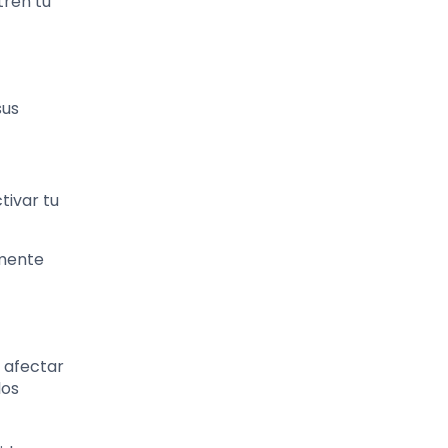
ren tu
sus
tivar tu
zmente
 afectar
los