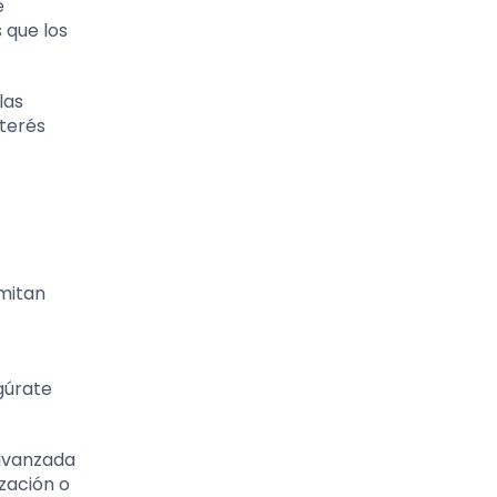
e
 que los
las
nterés
rmitan
gúrate
 avanzada
zación o