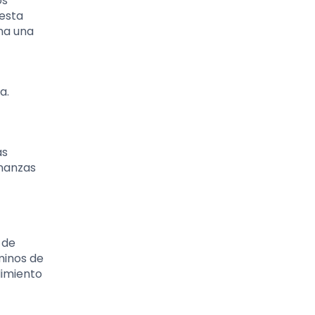
os
 esta
ona una
a.
as
inanzas
 de
minos de
dimiento