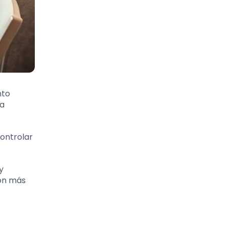
nto
la
controlar
y
con más