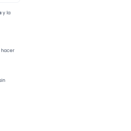
a
y la
s hacer
sin