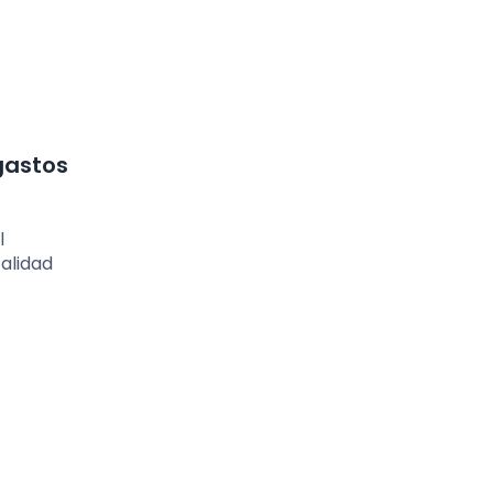
gastos
l
alidad