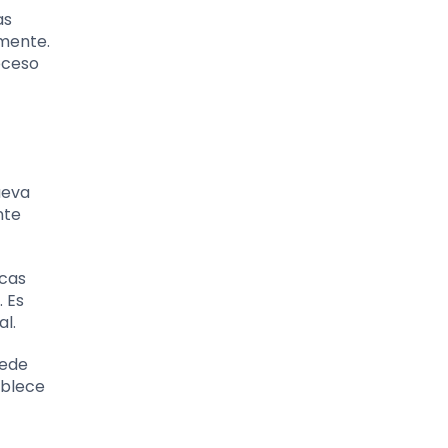
as
lmente.
oceso
ueva
nte
icas
 Es
l.
uede
ablece