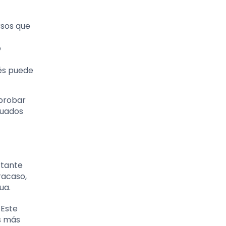
sos que
o
rés puede
 probar
cuados
rtante
racaso,
ua.
 Este
as más