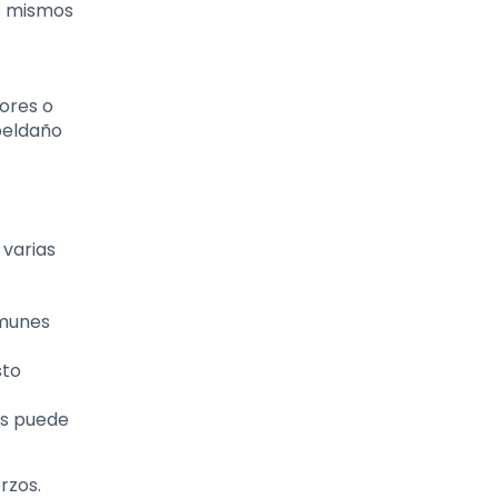
os mismos
ores o
peldaño
 varias
omunes
sto
as puede
rzos.