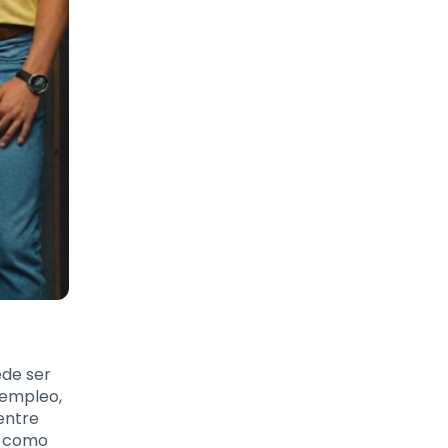
ede ser
 empleo,
entre
l como