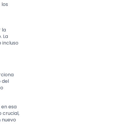
 los
 la
. La
 incluso
rciona
 del
do
r en esa
 crucial,
n nuevo