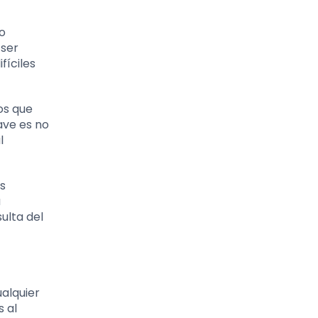
vo
 ser
fíciles
os que
ave es no
l
s
a
ulta del
ualquier
s al