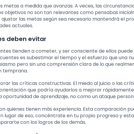
us metas a medida que avanzas. A veces, las circunstanci
s objetivos no son tan relevantes como pensabas inicia
se ajustar las metas según sea necesario mantendrá el pr
ades actuales.
es deben evitar
antes tienden a cometer, y ser consciente de ellos puede
ecuentes es subestimar el tiempo y el esfuerzo que una n
siasmo pero sin una comprensión clara de lo que realme
ón temprana.
ar las críticas constructivas. El miedo al juicio o las crít
 orientación que podría ayudarlos a mejorar rápidamente.
 oportunidad de aprendizaje, no como un ataque persona
on quienes tienen más experiencia. Esta comparación p
En lugar de eso, concéntrate en tu propio progreso y est
pararte con los logros de los demás.